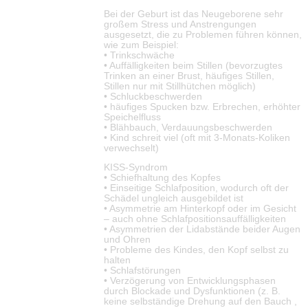
Bei der Geburt ist das Neugeborene sehr
großem Stress und Anstrengungen
ausgesetzt, die zu Problemen führen können,
wie zum Beispiel:
• Trinkschwäche
• Auffälligkeiten beim Stillen (bevorzugtes
Trinken an einer Brust, häufiges Stillen,
Stillen nur mit Stillhütchen möglich)
• Schluckbeschwerden
• häufiges Spucken bzw. Erbrechen, erhöhter
Speichelfluss
• Blähbauch, Verdauungsbeschwerden
• Kind schreit viel (oft mit 3-Monats-Koliken
verwechselt)
KISS-Syndrom
• Schiefhaltung des Kopfes
• Einseitige Schlafposition, wodurch oft der
Schädel ungleich ausgebildet ist
• Asymmetrie am Hinterkopf oder im Gesicht
– auch ohne Schlafpositionsauffälligkeiten
• Asymmetrien der Lidabstände beider Augen
und Ohren
• Probleme des Kindes, den Kopf selbst zu
halten
• Schlafstörungen
• Verzögerung von Entwicklungsphasen
durch Blockade und Dysfunktionen (z. B.
keine selbständige Drehung auf den Bauch ,