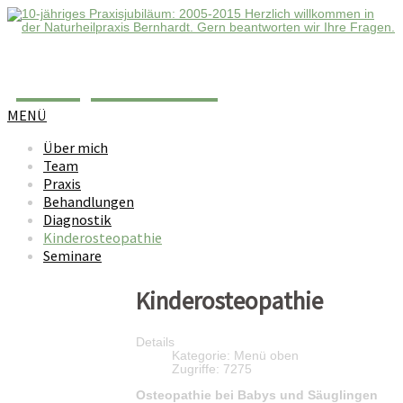
Template 123
MENÜ
Über mich
Team
Praxis
Behandlungen
Diagnostik
Kinderosteopathie
Seminare
Kinderosteopathie
Details
Kategorie:
Menü oben
Zugriffe: 7275
Osteopathie bei Babys und Säuglingen